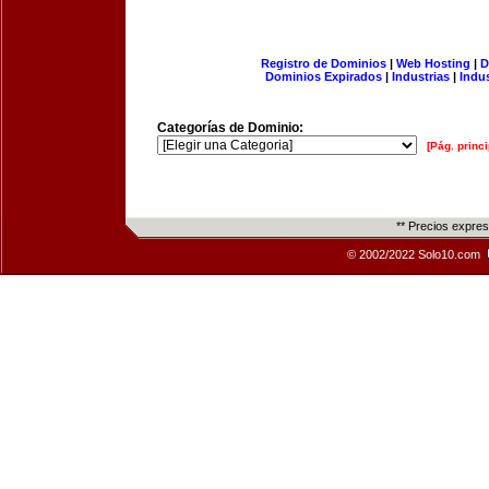
Registro de Dominios
|
Web Hosting
|
D
Dominios Expirados
|
Industrias
|
Indu
Categorías de Dominio:
[Pág. princi
** Precios expre
© 2002/2022 Solo10.com