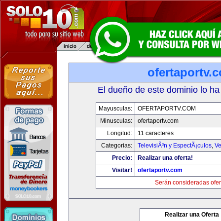
ofertaportv.
El dueño de este dominio lo ha
Mayusculas:
OFERTAPORTV.COM
Minusculas:
ofertaportv.com
Longitud:
11 caracteres
Categorias:
TelevisiÃ³n y EspectÃ¡culos
,
Ve
Precio:
Realizar una oferta!
Visitar!
ofertaportv.com
Serán consideradas ofer
Realizar una Oferta