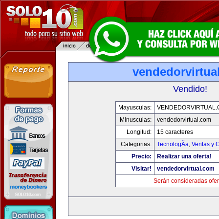
vendedorvirtua
Vendido!
Mayusculas:
VENDEDORVIRTUAL
Minusculas:
vendedorvirtual.com
Longitud:
15 caracteres
Categorias:
TecnologÃ­a
,
Ventas y 
Precio:
Realizar una oferta!
Visitar!
vendedorvirtual.com
Serán consideradas ofer