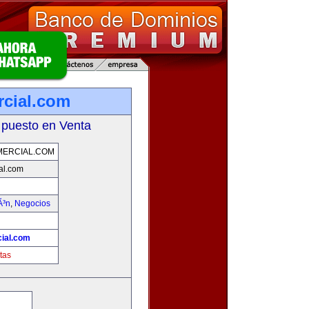
rcial.com
 puesto en Venta
MERCIAL.COM
al.com
Ã³n
,
Negocios
cial.com
tas