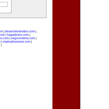
om
|
desarrollodesitios.com
|
.com
|
hagadinero.com
|
os.com
|
negocioslima.com
|
m
|
viajesytravesias.com
|
m
|