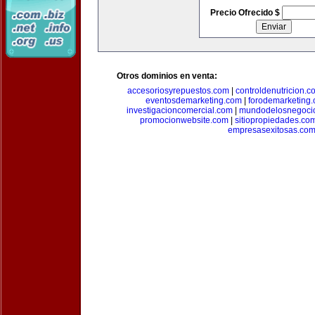
Precio Ofrecido $
Otros dominios en venta:
accesoriosyrepuestos.com
|
controldenutricion.c
eventosdemarketing.com
|
forodemarketing
investigacioncomercial.com
|
mundodelosnegoci
promocionwebsite.com
|
sitiopropiedades.co
empresasexitosas.co