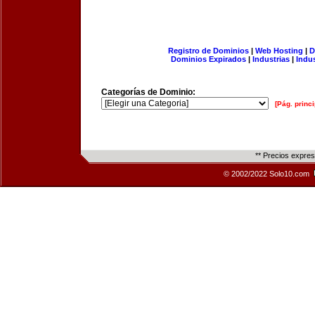
Registro de Dominios
|
Web Hosting
|
D
Dominios Expirados
|
Industrias
|
Indu
Categorías de Dominio:
[Pág. princi
** Precios expre
© 2002/2022 Solo10.com