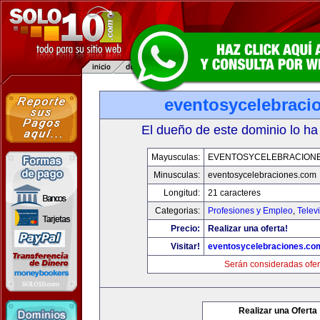
eventosycelebraci
El dueño de este dominio lo ha
Mayusculas:
EVENTOSYCELEBRACION
Minusculas:
eventosycelebraciones.com
Longitud:
21 caracteres
Categorias:
Profesiones y Empleo
,
Telev
Precio:
Realizar una oferta!
Visitar!
eventosycelebraciones.co
Serán consideradas ofer
Realizar una Oferta