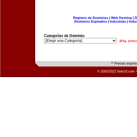
Registro de Dominios
|
Web Hosting
|
D
Dominios Expirados
|
Industrias
|
Indu
Categorías de Dominio:
[Pág. princi
** Precios expre
© 2002/2022 Solo10.com