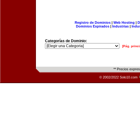
Registro de Dominios
|
Web Hosting
|
D
Dominios Expirados
|
Industrias
|
Indu
Categorías de Dominio:
[Pág. princi
** Precios expre
© 2002/2022 Solo10.com