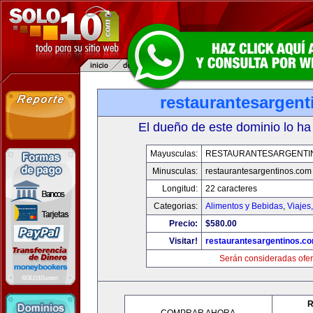
restaurantesargen
El dueño de este dominio lo ha
Mayusculas:
RESTAURANTESARGENTI
Minusculas:
restaurantesargentinos.com
Longitud:
22 caracteres
Categorias:
Alimentos y Bebidas
,
Viajes
Precio:
$580.00
Visitar!
restaurantesargentinos.c
Serán consideradas ofer
R