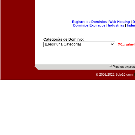
Registro de Dominios
|
Web Hosting
|
D
Dominios Expirados
|
Industrias
|
Indu
Categorías de Dominio:
[Pág. princi
** Precios expre
© 2002/2022 Solo10.com