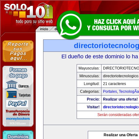
directoriotecnolo
El dueño de este dominio lo ha
Mayusculas:
DIRECTORIOTECNO
Minusculas:
directoriotecnologic
Longitud:
21 caracteres
Categorias:
Portales
,
TecnologÃ­a
Precio:
Realizar una oferta!
Visitar!
directoriotecnologi
Serán consideradas ofer
Realizar una Oferta