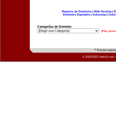
Registro de Dominios
|
Web Hosting
|
D
Dominios Expirados
|
Industrias
|
Indu
Categorías de Dominio:
[Pág. princi
** Precios expre
© 2002/2022 Solo10.com