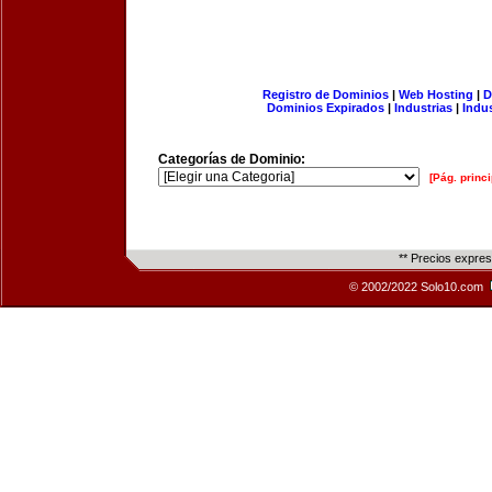
Registro de Dominios
|
Web Hosting
|
D
Dominios Expirados
|
Industrias
|
Indu
Categorías de Dominio:
[Pág. princi
** Precios expre
© 2002/2022 Solo10.com