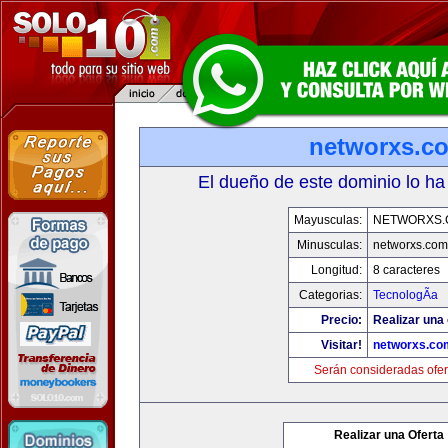
networxs.c
El dueño de este dominio lo ha
Mayusculas:
NETWORXS.
Minusculas:
networxs.com
Longitud:
8 caracteres
Categorias:
TecnologÃ­a
Precio:
Realizar una 
Visitar!
networxs.co
Serán consideradas ofer
Realizar una Oferta