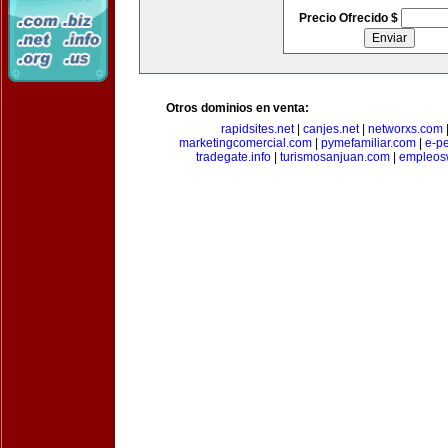
Precio Ofrecido $
Otros dominios en venta:
rapidsites.net
|
canjes.net
|
networxs.com
marketingcomercial.com
|
pymefamiliar.com
|
e-pe
tradegate.info
|
turismosanjuan.com
|
empleos