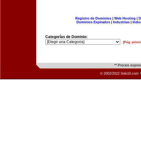
Registro de Dominios
|
Web Hosting
|
D
Dominios Expirados
|
Industrias
|
Indu
Categorías de Dominio:
[Pág. princi
** Precios expre
© 2002/2022 Solo10.com