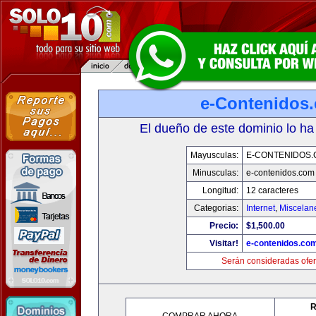
e-Contenidos
El dueño de este dominio lo ha
Mayusculas:
E-CONTENIDOS
Minusculas:
e-contenidos.com
Longitud:
12 caracteres
Categorias:
Internet
,
Miscelane
Precio:
$1,500.00
Visitar!
e-contenidos.co
Serán consideradas ofer
R