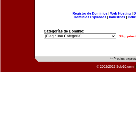
Registro de Dominios
|
Web Hosting
|
D
Dominios Expirados
|
Industrias
|
Indu
Categorías de Dominio:
[Pág. princi
** Precios expre
© 2002/2022 Solo10.com