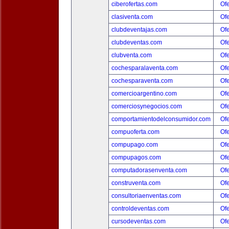
ciberofertas.com
Ofe
clasiventa.com
Ofe
clubdeventajas.com
Ofe
clubdeventas.com
Ofe
clubventa.com
Ofe
cochesparalaventa.com
Ofe
cochesparaventa.com
Ofe
comercioargentino.com
Ofe
comerciosynegocios.com
Ofe
comportamientodelconsumidor.com
Ofe
compuoferta.com
Ofe
compupago.com
Ofe
compupagos.com
Ofe
computadorasenventa.com
Ofe
construventa.com
Ofe
consultoriaenventas.com
Ofe
controldeventas.com
Ofe
cursodeventas.com
Ofe