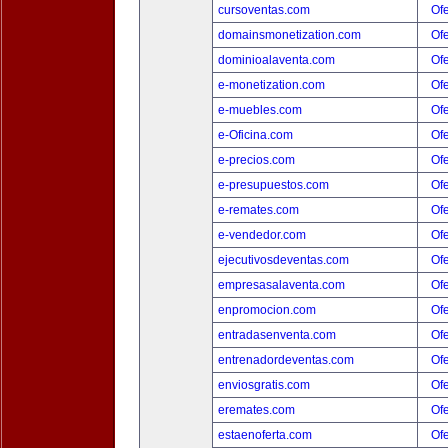
cursoventas.com
Ofe
domainsmonetization.com
Ofe
dominioalaventa.com
Ofe
e-monetization.com
Ofe
e-muebles.com
Ofe
e-Oficina.com
Ofe
e-precios.com
Ofe
e-presupuestos.com
Ofe
e-remates.com
Ofe
e-vendedor.com
Ofe
ejecutivosdeventas.com
Ofe
empresasalaventa.com
Ofe
enpromocion.com
Ofe
entradasenventa.com
Ofe
entrenadordeventas.com
Ofe
enviosgratis.com
Ofe
eremates.com
Ofe
estaenoferta.com
Ofe