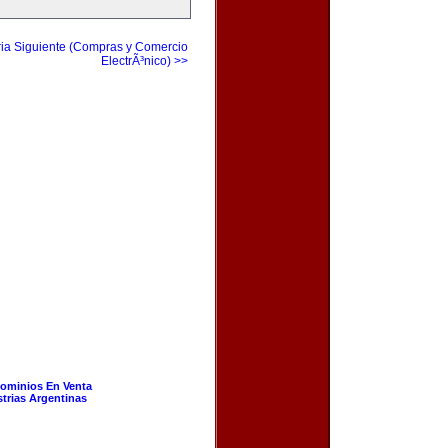
ia Siguiente (Compras y Comercio
ElectrÃ³nico) >>
ominios En Venta
strias Argentinas